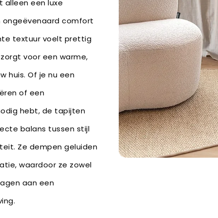
t alleen een luxe
en ongeëvenaard comfort
te textuur voelt prettig
 zorgt voor een warme,
w huis. Of je nu een
eëren of een
odig hebt, de tapijten
cte balans tussen stijl
iteit. Ze dempen geluiden
latie, waardoor ze zowel
jdragen aan een
ing.