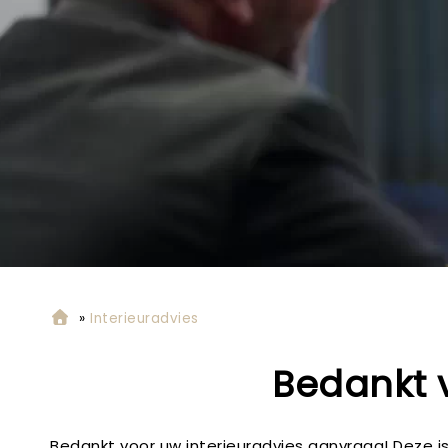
»
Interieuradvies
Bedankt 
Bedankt voor uw interieuradvies aanvraag! Deze 