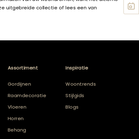
e uitgebreide collectie of lees een van
Assortiment
Inspiratie
Gordijnen
Woontrends
Raamdecoratie
Stijlgids
Vloeren
Blogs
Horren
Behang