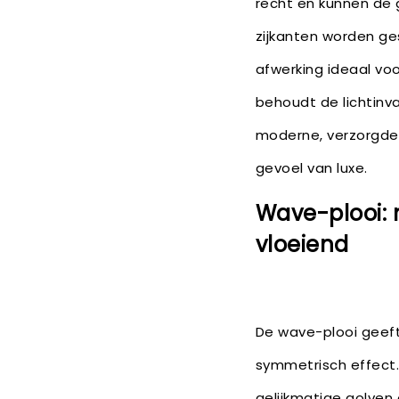
recht en kunnen de 
zijkanten worden g
afwerking ideaal voo
behoudt de lichtinv
moderne, verzorgde 
gevoel van luxe.
Wave-plooi:
vloeiend
De wave-plooi geeft
symmetrisch effect.
gelijkmatige golven 