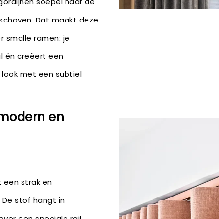
gordijnen soepel naar de
eschoven. Dat maakt deze
r smalle ramen: je
al én creëert een
look met een subtiel
 modern en
 een strak en
 De stof hangt in
over een speciale rail,