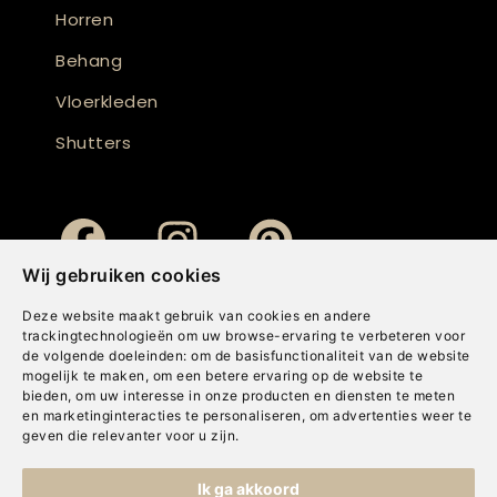
Horren
Behang
Vloerkleden
Shutters
Wij gebruiken cookies
Deze website maakt gebruik van cookies en andere
trackingtechnologieën om uw browse-ervaring te verbeteren voor
de volgende doeleinden:
om de basisfunctionaliteit van de website
mogelijk te maken
,
om een betere ervaring op de website te
bieden
,
om uw interesse in onze producten en diensten te meten
en marketinginteracties te personaliseren
,
om advertenties weer te
geven die relevanter voor u zijn
.
Copyright © Concepts & Companies BV. Alle rechten voorbehouden.
Ik ga akkoord
Privacybeleid
|
Disclaimer
|
Cookies